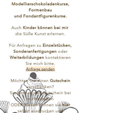
Modellierschokoladenkurse,
Formenbau
und
Fondantfigurenkurse
.
Auch
Kinder können bei mir
die Süße Kunst erlernen.
Für Anfragen zu
Einzelstücken,
Sonderanfertigungen
oder
Weiterbildungen
kontaktieren
Sie mich bitte.
Anfrage senden
Möchten Sie einen
Gutschein
verschenken?
Sie können den Gutschein bei
mir bestellen
ODER diesen können sie
hier
selbst ausdrucken und