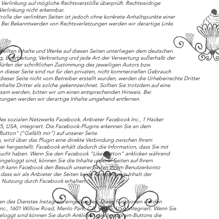
 Verlinkung auf mögliche Rechtsverstöße überprüft. Rechtswidrige
Verlinkung nicht erkennbar.
rolle der verlinkten Seiten ist jedoch ohne konkrete Anhaltspunkte einer
. Bei Bekanntwerden von Rechtsverletzungen werden wir derartige Links
stellten Inhalte und Werke auf diesen Seiten unterliegen dem deutschen
ng, Bearbeitung, Verbreitung und jede Art der Verwertung außerhalb der
rfen der schriftlichen Zustimmung des jeweiligen Autors bzw.
 dieser Seite sind nur für den privaten, nicht kommerziellen Gebrauch
 dieser Seite nicht vom Betreiber erstellt wurden, werden die Urheberrechte Dritter
halte Dritter als solche gekennzeichnet. Sollten Sie trotzdem auf eine
sam werden, bitten wir um einen entsprechenden Hinweis. Bei
ungen werden wir derartige Inhalte umgehend entfernen.
des sozialen Netzwerks Facebook, Anbieter Facebook Inc., 1 Hacker
5, USA, integriert. Die Facebook-Plugins erkennen Sie an dem
ton" ("Gefällt mir") auf unserer Seite.
, wird über das Plugin eine direkte Verbindung zwischen Ihrem
 hergestellt. Facebook erhält dadurch die Information, dass Sie mit
esucht haben. Wenn Sie den Facebook "Like-Button" anklicken während
ngeloggt sind, können Sie die Inhalte unserer Seiten auf Ihrem
rch kann Facebook den Besuch unserer Seiten Ihrem Benutzerkonto
dass wir als Anbieter der Seiten keine Kenntnis vom Inhalt der
n Nutzung durch Facebook erhalten.
nen des Dienstes Instagram eingebunden. Diese Funktionen werden
nc., 1601 Willow Road, Menlo Park, CA, 94025, USA integriert. Wenn Sie
eloggt sind können Sie durch Anklicken des Instagram-Buttons die