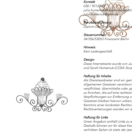
Kontakt
030 / 92120907
julia.humeniuk@suesse-werkstatt.
julia.humeniuk@gmx.de
Berufsbezeichnung
Diplom Designerin, Chocolatier 
Steuernummer:
34/356/53053
Finanzamt Berlin
Hinweis:
Kein Ladengeschäft
Design:
Diese Internetseite wurde von J
und Sarah Humeniuk (COSA Studi
Haftung für Inhalte
Als Diensteanbieter sind wir gem
allgemeinen Gesetzen verantwortl
verpflichtet, übermittelte oder
zu forschen, die auf eine rechtsw
Verpflichtungen zur Entfernung 
Gesetzen bleiben hiervon unberüh
Kenntnis einer konkreten Rechts
Rechtsverletzungen werden wir d
Haftung für Links
Unser Angebot enthält Links zu ex
Deshalb können wir für diese fr
verlinkten Seiten ist stets der je