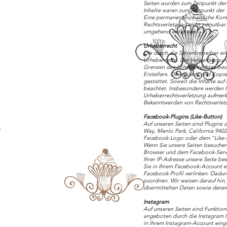
Seiten wurden zum Zeitpunkt der
Inhalte waren zum Zeitpunkt der 
Eine permanente inhaltliche Kont
Rechtsverletzung nicht zumutbar
umgehend entfernen.
Urheberrecht
Die durch die Seitenbetreiber er
Urheberrecht. Die Vervielfältigu
Grenzen des Urheberrechtes bedü
Erstellers. Downloads und Kopien
gestattet. Soweit die Inhalte auf
beachtet. Insbesondere werden In
Urheberrechtsverletzung aufmerk
Bekanntwerden von Rechtsverletz
Facebook-Plugins (Like-Button)
Auf unseren Seiten sind Plugins 
Way, Menlo Park, California 9402
Facebook-Logo oder dem "Like-But
Wenn Sie unsere Seiten besuchen
Browser und dem Facebook-Server
Ihrer IP-Adresse unsere Seite b
Sie in Ihrem Facebook-Account ei
Facebook-Profil verlinken. Dadu
zuordnen. Wir weisen darauf hin, 
übermittelten Daten sowie dere
Instagram
Auf unseren Seiten sind Funktio
angeboten durch die Instagram I
in Ihrem Instagram-Account eing