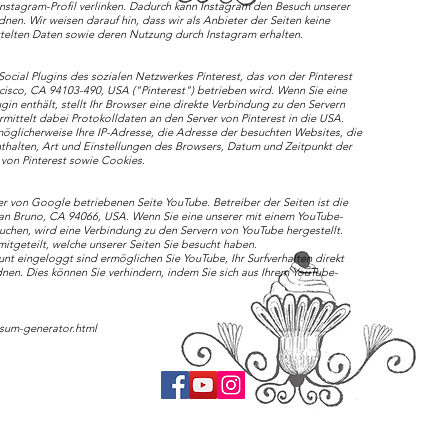
 Instagram-Profil verlinken. Dadurch kann Instagram den Besuch unserer
nen. Wir weisen darauf hin, dass wir als Anbieter der Seiten keine
ttelten Daten sowie deren Nutzung durch Instagram erhalten.
Social Plugins des sozialen Netzwerkes Pinterest, das von der Pinterest
ncisco, CA 94103-490, USA ("Pinterest") betrieben wird. Wenn Sie eine
lugin enthält, stellt Ihr Browser eine direkte Verbindung zu den Servern
rmittelt dabei Protokolldaten an den Server von Pinterest in die USA.
möglicherweise Ihre IP-Adresse, die Adresse der besuchten Websites, die
nthalten, Art und Einstellungen des Browsers, Datum und Zeitpunkt der
von Pinterest sowie Cookies.
r von Google betriebenen Seite YouTube. Betreiber der Seiten ist die
San Bruno, CA 94066, USA. Wenn Sie eine unserer mit einem YouTube-
uchen, wird eine Verbindung zu den Servern von YouTube hergestellt.
tgeteilt, welche unserer Seiten Sie besucht haben.
t eingeloggt sind ermöglichen Sie YouTube, Ihr Surfverhalten direkt
dnen. Dies können Sie verhindern, indem Sie sich aus Ihrem YouTube-
ssum-generator.html