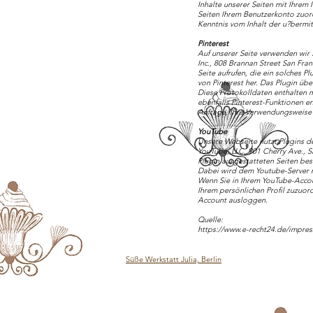
Inhalte unserer Seiten mit Ihrem
Seiten Ihrem Benutzerkonto zuord
Kenntnis vom Inhalt der u?bermi
Pinterest
Auf unserer Seite verwenden wir 
Inc., 808 Brannan Street San Fra
Seite aufrufen, die ein solches P
von Pinterest her. Das Plugin übe
Diese Protokolldaten enthalten 
ebenfalls Pinterest-Funktionen e
Anfrage, Ihre Verwendungsweise 
YouTube
Unsere Webseite nutzt Plugins de
YouTube, LLC, 901 Cherry Ave., 
Plugin ausgestatteten Seiten bes
Dabei wird dem Youtube-Server mi
Wenn Sie in Ihrem YouTube-Accoun
Ihrem persönlichen Profil zuzuor
Account ausloggen.
Quelle:
https://www.e-recht24.de/impre
Süße Werkstatt Julia, Berlin