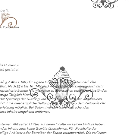
berlin
& Konditorin
ulia Humeniuk
o) gestaltet.
äß § 7 Abs.1 TMG für eigene Inhalte auf diesen Seiten nach den
ich. Nach §§ 8 bis 10 TMG sind wir als Diensteanbieter jedoch nicht
 gespeicherte fremde Informationen zu überwachen oder nach Umständen
idrige Tätigkeit hinweisen.
oder Sperrung der Nutzung von Informationen nach den allgemeinen
rt. Eine diesbezügliche Haftung ist jedoch erst ab dem Zeitpunkt der
verletzung möglich. Bei Bekanntwerden von entsprechenden
iese Inhalte umgehend entfernen.
ternen Webseiten Dritter, auf deren Inhalte wir keinen Einfluss haben.
emden Inhalte auch keine Gewähr übernehmen. Für die Inhalte der
weilige Anbieter oder Betreiber der Seiten verantwortlich. Die verlinkten