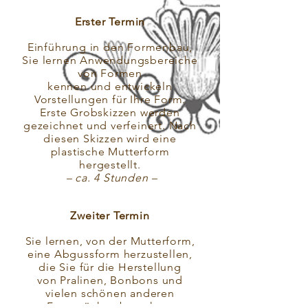
Erster Termin
Einführung in den Formenbau,
Sie lernen Anwendungsbereiche
von Formen
kennen und entwickeln
Vorstellungen
für Ihre Form.
Erste Grobskizzen werden
gezeichnet und verfeinert. Nach
diesen Skizzen wird eine
plastische Mutterform
hergestellt.
– ca. 4 Stunden –
Zweiter Termin
Sie lernen, von der Mutterform,
eine Abgussform herzustellen,
die Sie für die Herstellung
von Pralinen, Bonbons und
vielen schönen anderen
Formstücken brauchen.