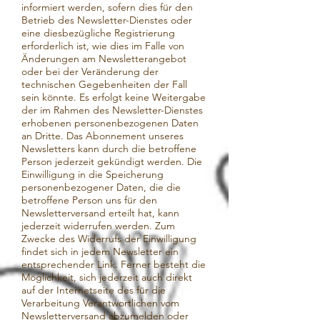
informiert werden, sofern dies für den
Betrieb des Newsletter-Dienstes oder
eine diesbezügliche Registrierung
erforderlich ist, wie dies im Falle von
Änderungen am Newsletterangebot
oder bei der Veränderung der
technischen Gegebenheiten der Fall
sein könnte. Es erfolgt keine Weitergabe
der im Rahmen des Newsletter-Dienstes
erhobenen personenbezogenen Daten
an Dritte. Das Abonnement unseres
Newsletters kann durch die betroffene
Person jederzeit gekündigt werden. Die
Einwilligung in die Speicherung
personenbezogener Daten, die die
betroffene Person uns für den
Newsletterversand erteilt hat, kann
jederzeit widerrufen werden. Zum
Zwecke des Widerrufs der Einwilligung
findet sich in jedem Newsletter ein
entsprechender Link. Ferner besteht die
Möglichkeit, sich jederzeit auch direkt
auf der Internetseite des für die
Verarbeitung Verantwortlichen vom
Newsletterversand abzumelden oder