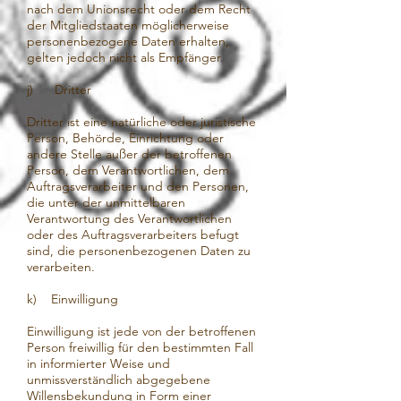
nach dem Unionsrecht oder dem Recht
der Mitgliedstaaten möglicherweise
personenbezogene Daten erhalten,
gelten jedoch nicht als Empfänger.
j) Dritter
Dritter ist eine natürliche oder juristische
Person, Behörde, Einrichtung oder
andere Stelle außer der betroffenen
Person, dem Verantwortlichen, dem
Auftragsverarbeiter und den Personen,
die unter der unmittelbaren
Verantwortung des Verantwortlichen
oder des Auftragsverarbeiters befugt
sind, die personenbezogenen Daten zu
verarbeiten.
k) Einwilligung
Einwilligung ist jede von der betroffenen
Person freiwillig für den bestimmten Fall
in informierter Weise und
unmissverständlich abgegebene
Willensbekundung in Form einer