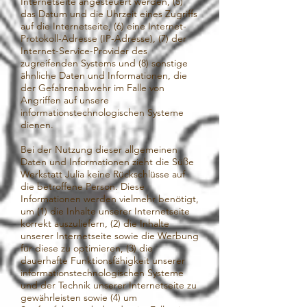
Internetseite angesteuert werden, (5)
das Datum und die Uhrzeit eines Zugriffs
auf die Internetseite, (6) eine Internet-
Protokoll-Adresse (IP-Adresse), (7) der
Internet-Service-Provider des
zugreifenden Systems und (8) sonstige
ähnliche Daten und Informationen, die
der Gefahrenabwehr im Falle von
Angriffen auf unsere
informationstechnologischen Systeme
dienen.
Bei der Nutzung dieser allgemeinen
Daten und Informationen zieht die Süße
Werkstatt Julia keine Rückschlüsse auf
die betroffene Person. Diese
Informationen werden vielmehr benötigt,
um (1) die Inhalte unserer Internetseite
korrekt auszuliefern, (2) die Inhalte
unserer Internetseite sowie die Werbung
für diese zu optimieren, (3) die
dauerhafte Funktionsfähigkeit unserer
informationstechnologischen Systeme
und der Technik unserer Internetseite zu
gewährleisten sowie (4) um