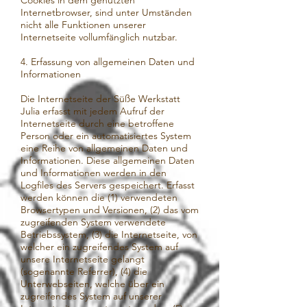
Cookies in dem genutzten
Internetbrowser, sind unter Umständen
nicht alle Funktionen unserer
Internetseite vollumfänglich nutzbar.
4. Erfassung von allgemeinen Daten und
Informationen
Die Internetseite der Süße Werkstatt
Julia erfasst mit jedem Aufruf der
Internetseite durch eine betroffene
Person oder ein automatisiertes System
eine Reihe von allgemeinen Daten und
Informationen. Diese allgemeinen Daten
und Informationen werden in den
Logfiles des Servers gespeichert. Erfasst
werden können die (1) verwendeten
Browsertypen und Versionen, (2) das vom
zugreifenden System verwendete
Betriebssystem, (3) die Internetseite, von
welcher ein zugreifendes System auf
unsere Internetseite gelangt
(sogenannte Referrer), (4) die
Unterwebseiten, welche über ein
zugreifendes System auf unserer