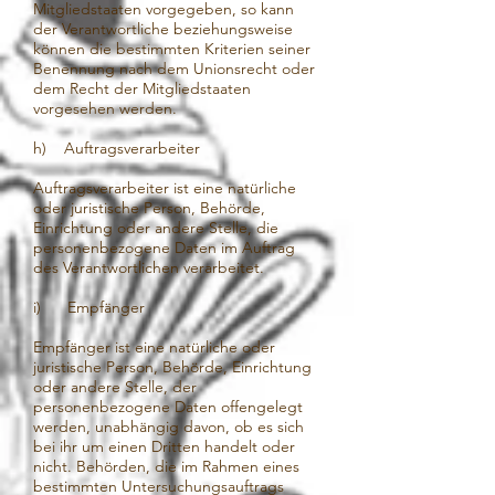
Mitgliedstaaten vorgegeben, so kann
der Verantwortliche beziehungsweise
können die bestimmten Kriterien seiner
Benennung nach dem Unionsrecht oder
dem Recht der Mitgliedstaaten
vorgesehen werden.
h) Auftragsverarbeiter
Auftragsverarbeiter ist eine natürliche
oder juristische Person, Behörde,
Einrichtung oder andere Stelle, die
personenbezogene Daten im Auftrag
des Verantwortlichen verarbeitet.
i) Empfänger
Empfänger ist eine natürliche oder
juristische Person, Behörde, Einrichtung
oder andere Stelle, der
personenbezogene Daten offengelegt
werden, unabhängig davon, ob es sich
bei ihr um einen Dritten handelt oder
nicht. Behörden, die im Rahmen eines
bestimmten Untersuchungsauftrags