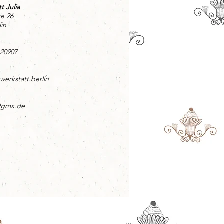
t Julia
se 26
in
120907
werkstatt.berlin
@gmx.de