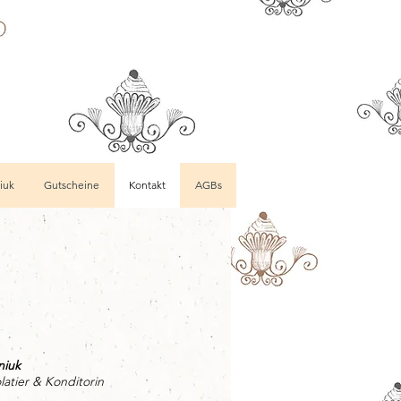
iuk
Gutscheine
Kontakt
AGBs
niuk
atier & Konditorin