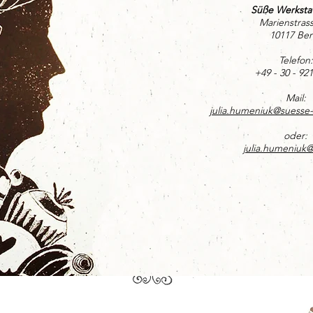
Süße Werkstat
Marienstras
10117 Berl
Telefon:
+49 - 30 - 92
Mail:
julia.humeniuk@suesse-
oder:
j
ulia.humeniuk